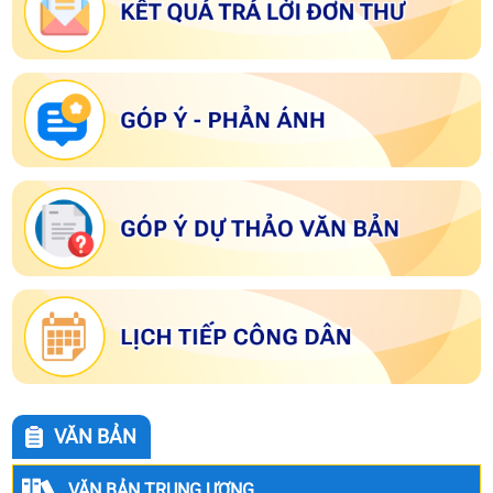
VĂN BẢN
VĂN BẢN TRUNG ƯƠNG