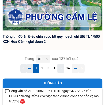
Thông tin đồ án Điều chỉnh cục bộ quy hoạch chi tiết TL 1/500
KCN Hòa Cầm - giai đoạn 2
Trang
của
137
kết quả
1
2
3
4
...
14
THÔNG BÁO
Công văn số 2189/UBND-PKTHTĐT ngày 24/7/2026 của
UBND phường Cẩm Lệ về việc tăng cường công tác bảo vệ môi
trường