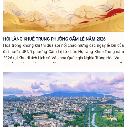
HỘI LÀNG KHUÊ TRUNG PHƯỜNG CẨM LỆ NĂM 2026
Hòa trong không khí thi đua sôi nổi chào mừng các ngày lễ lớn của
đất nước, UBND phường Cẩm Lệ tổ chức Hội làng Khuê Trung năm
2026 tại Khu di tích Lịch sử Văn hóa Quốc gia Nghĩa Trủng Hòa Vang
và Công viên Nghĩa Trủng, diễn ra trong 02 ngày từ 01/5/2026 đến
02/5/2026 (nhằm ngày 15, 16 tháng 3 Âm lịch).