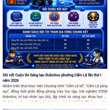
Sôi nổi Cuộc thi Sáng tạo Robotics phường Cẩm Lệ lần thứ I
năm 2026
Nhằm triển khai thực hiện Chương trình “Cẩm Lệ số”, “Cẩm Lệ sáng
tạo”, đồng thời phát động phong trào học tập, trải nghiệm STEM
Robotics, trí tuệ nhân tạo (AI), lập trình và sáng tạo khoa học kỹ
thuật trong học sinh được lan toả; tạo sân chơi bổ ích để các em giao
lưu, rèn luyện kỹ năng công nghệ và phát huy tư duy sáng tạo, UBND