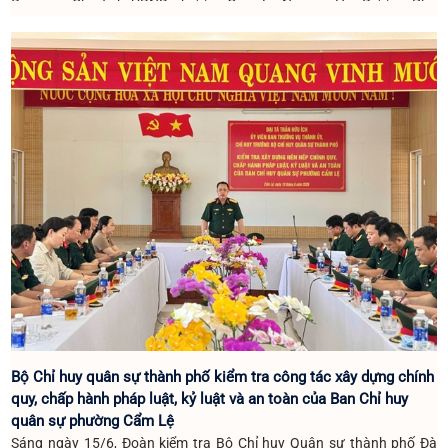
Đảng ủy, Chủ tịch UBND phường Cẩm Lệ Nguyễn Hải Đường; Phó
Chánh Văn phòng HĐND và UBND phường Nguyễn Thị Lý; cùng các
đồng chí Bí thư, Trưởng Ban CTMT, Tổ trưởng TDP số 7 và toàn thể
bà con Nhân dân TDP số 7.
Bộ Chỉ huy quân sự thành phố kiểm tra công tác xây dựng chính
quy, chấp hành pháp luật, kỷ luật và an toàn của Ban Chỉ huy
quân sự phường Cẩm Lệ
Sáng ngày 15/6, Đoàn kiểm tra Bộ Chỉ huy Quân sự thành phố Đà