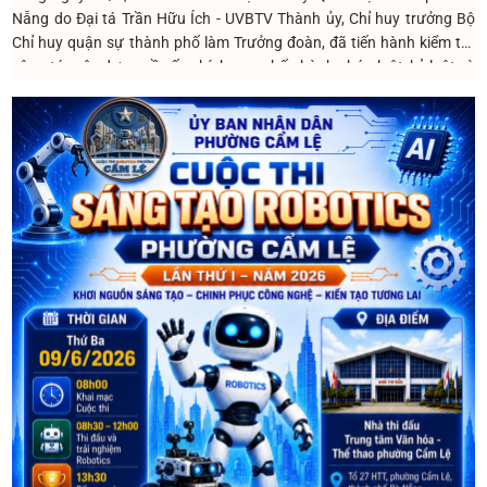
Nẵng do Đại tá Trần Hữu Ích - UVBTV Thành ủy, Chỉ huy trưởng Bộ
Chỉ huy quận sự thành phố làm Trưởng đoàn, đã tiến hành kiểm tra
công tác xây dựng nề nếp chính quy, chấp hành pháp luật, kỷ luật và
an toàn tại BCH Quân sự phường. Tiếp đoàn có đồng chí Nguyễn Thị
Việt Hiền - Phó Bí thư Thường trực Đảng ủy phường.