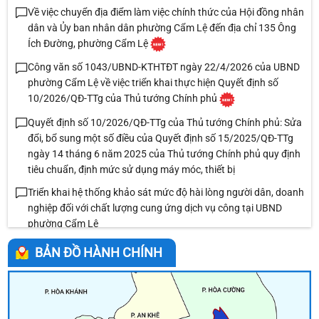
Về việc chuyển địa điểm làm việc chính thức của Hội đồng nhân
dân và Ủy ban nhân dân phường Cẩm Lệ đến địa chỉ 135 Ông
Ích Đường, phường Cẩm Lệ
Công văn số 1043/UBND-KTHTĐT ngày 22/4/2026 của UBND
phường Cẩm Lệ về việc triển khai thực hiện Quyết định số
10/2026/QĐ-TTg của Thủ tướng Chính phủ
Quyết định số 10/2026/QĐ-TTg của Thủ tướng Chính phủ: Sửa
đổi, bổ sung một số điều của Quyết định số 15/2025/QĐ-TTg
ngày 14 tháng 6 năm 2025 của Thủ tướng Chính phủ quy định
tiêu chuẩn, định mức sử dụng máy móc, thiết bị
Triển khai hệ thống khảo sát mức độ hài lòng người dân, doanh
nghiệp đối với chất lượng cung ứng dịch vụ công tại UBND
phường Cẩm Lệ
Về việc giới thiệu chức danh và chữ ký Chủ tịch, các Phó Chủ
BẢN ĐỒ HÀNH CHÍNH
tịch Ủy ban nhân dân phường Cẩm Lệ nhiệm kỳ 2026-2031
Chương trình phát thanh 014
Kế hoạch Tổ chức đăng ký nghĩa vụ quân sự năm 2026