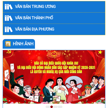
VĂN BẢN TRUNG ƯƠNG
VĂN BẢN THÀNH PHỐ
VĂN BẢN ĐỊA PHƯƠNG
HÌNH ẢNH