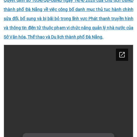
Quyết định số 1654/QĐ-UBND ngày 14/4/2026 của Chủ tịch UBND
thành phố Đà Nẵng về việc công bố danh mục thủ tục hành chính
sửa đổi, bổ sung và bị bãi bỏ trong lĩnh vực Phát thanh truyền hình
và thông tin điện tử thuộc phạm vi chức năng quản lý nhà nước của
Sở Văn hóa, Thể thao và Du lịch thành phố Đà Nẵng.