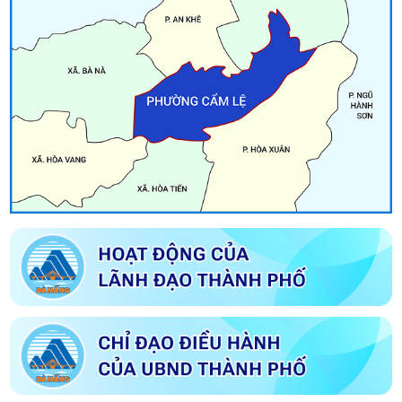
Kế hoạch Tổ chức đăng ký nghĩa vụ quân sự năm 2026
Tuyên truyền Bầu cử Đại biểu Quốc hội khóa XVI và Đại biểu Hội
đồng nhân dân các cấp nhiệm kỳ 2026-2031
Về việc công bố danh sách chính thức những người ứng cử đại
biểu Hội đồng nhân dân phường Cẩm Lệ khóa I nhiệm kỳ 2026
– 2031 theo từng đơn vị bầu cử