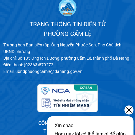
TRANG THÔNG TIN ĐIỆN TỬ
PHƯỜNG CẨM LỆ
Trưởng ban Ban biên tập: Ông Nguyễn Phước Sơn, Phó Chủ tịch
UBND phường
Địa chỉ: Số 135 Ông Ích Đường, phường Cẩm Lệ, thành phố Đà Nẵng
Điện thoại: (02363)879272
Email: ubndphuongcamle@danang.gov.vn
CỔNG THÔNG TIN ĐIỆN TỬ
THÀNH PHỐ ĐÀ NẴNG