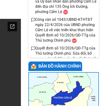
và Ủy ban nhân dân phường Cẩm Lệ
đến địa chỉ 135 Ông Ích Đường,
phường Cẩm Lệ
Công văn số 1043/UBND-KTHTĐT
ngày 22/4/2026 của UBND phường
Cẩm Lệ về việc triển khai thực hiện
Quyết định số 10/2026/QĐ-TTg của
Thủ tướng Chính phủ
Quyết định số 10/2026/QĐ-TTg của
Thủ tướng Chính phủ: Sửa đổi, bổ
sung một số điều của Quyết định số
15/2025/QĐ-TTg ngày 14 tháng 6
BẢN ĐỒ HÀNH CHÍNH
năm 2025 của Thủ tướng Chính phủ
quy định tiêu chuẩn, định mức sử
dụng máy móc, thiết bị
Triển khai hệ thống khảo sát mức độ
hài lòng người dân, doanh nghiệp
đối với chất lượng cung ứng dịch vụ
công tại UBND phường Cẩm Lệ