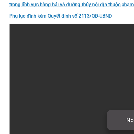
trong lĩnh
vực hàng hải và đường thủy nội địa thuộc phạm
Phụ lục đính kèm
Quyết định số 2113/QĐ-UBND