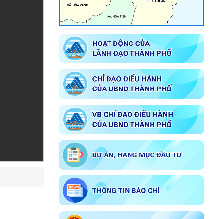
Về việc giới thiệu chức danh và chữ
ký Chủ tịch, các Phó Chủ tịch Ủy ban
nhân dân phường Cẩm Lệ nhiệm kỳ
2026-2031
Chương trình phát thanh 014
Kế hoạch Tổ chức đăng ký nghĩa vụ
quân sự năm 2026
Tuyên truyền Bầu cử Đại biểu Quốc
hội khóa XVI và Đại biểu Hội đồng
nhân dân các cấp nhiệm kỳ 2026-
2031
Về việc công bố danh sách chính
thức những người ứng cử đại biểu
Hội đồng nhân dân phường Cẩm Lệ
khóa I nhiệm kỳ 2026 – 2031 theo
từng đơn vị bầu cử