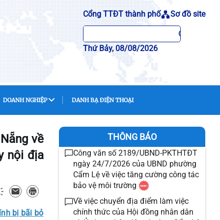
Cổng TTĐT thành phố
Sơ đồ site
Thứ Bảy, 08/08/2026
DOANH NGHIỆP
DANH BẠ ĐIỆN THOẠI
THÔNG BÁO
 Nẵng về
y nội địa
Công văn số 2189/UBND-PKTHTĐT
ngày 24/7/2026 của UBND phường
Cẩm Lệ về việc tăng cường công tác
bảo vệ môi trường
Về việc chuyển địa điểm làm việc
chính thức của Hội đồng nhân dân
nh bị bãi bỏ