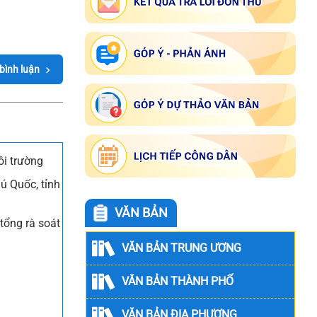
 bình luận
i trường
ú Quốc, tỉnh
VĂN BẢN
tổng rà soát
VĂN BẢN TRUNG ƯƠNG
VĂN BẢN THÀNH PHỐ
VĂN BẢN ĐỊA PHƯƠNG