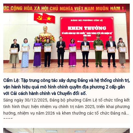
hội nghị. Dự và chỉ đạo hội nghị có đồng chí Nguyễn Hoài Nam-Bí thư
Đảng uỷ, Chủ tịch HĐND lâm thời phường; cùng dự có đồng chí Ngô
Thị Thùy Trang-UV BTV, PCT HĐND phường; Đại diện lãnh đạo các cơ
quan chuyên trách tham mưu, giúp việc Đảng ủy phường; các đồng
chí trong Ban Thường vụ, Ban Chấp hành Đảng bộ UBND phường và
toàn thể đảng viên thuộc Đảng ủy UBND phường.
Cẩm Lệ: Tập trung công tác xây dựng Đảng và hệ thống chính trị,
vận hành hiệu quả mô hình chính quyền địa phương 2 cấp gắn
với Cải cách hành chính và Chuyển đổi số.
Sáng ngày 30/12/2025, Đảng bộ phường Cẩm Lệ tổ chức tổng kết
tình hình thực hiện nhiệm vụ chính trị năm 2025, triển khai phương
hướng, nhiệm vụ năm 2026 và khen thưởng các tổ chức Đảng năm
2025.