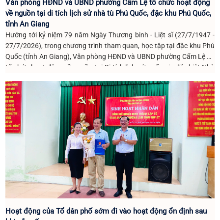
Văn phòng HĐND và UBND phường Cẩm Lệ tổ chức hoạt động
về nguồn tại di tích lịch sử nhà tù Phú Quốc, đặc khu Phú Quốc,
tỉnh An Giang
Hướng tới kỷ niệm 79 năm Ngày Thương binh - Liệt sĩ (27/7/1947 -
27/7/2026), trong chương trình tham quan, học tập tại đặc khu Phú
Quốc (tỉnh An Giang), Văn phòng HĐND và UBND phường Cẩm Lệ đã
tổ chức hoạt động về nguồn tại Di tích lịch sử quốc gia đặc biệt Nhà
tù Phú Quốc nhằm giáo dục truyền thống cách mạng, tri ân các anh
hùng liệt sĩ và những chiến sĩ yêu nước đã anh dũng hy sinh vì độc
lập, tự do của Tổ quốc.
Hoạt động của Tổ dân phố sớm đi vào hoạt động ổn định sau