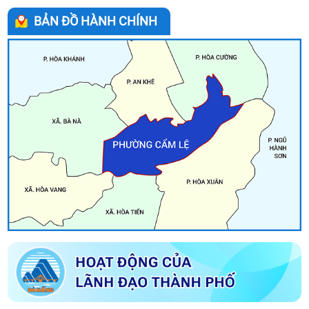
Về việc giới thiệu chức danh và chữ ký Chủ tịch, các Phó Chủ
BẢN ĐỒ HÀNH CHÍNH
tịch Ủy ban nhân dân phường Cẩm Lệ nhiệm kỳ 2026-2031
Chương trình phát thanh 014
Kế hoạch Tổ chức đăng ký nghĩa vụ quân sự năm 2026
Tuyên truyền Bầu cử Đại biểu Quốc hội khóa XVI và Đại biểu Hội
đồng nhân dân các cấp nhiệm kỳ 2026-2031
Về việc công bố danh sách chính thức những người ứng cử đại
biểu Hội đồng nhân dân phường Cẩm Lệ khóa I nhiệm kỳ 2026
– 2031 theo từng đơn vị bầu cử