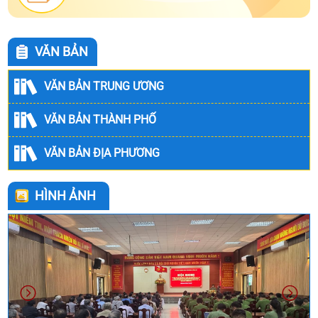
VĂN BẢN
VĂN BẢN TRUNG ƯƠNG
VĂN BẢN THÀNH PHỐ
VĂN BẢN ĐỊA PHƯƠNG
HÌNH ẢNH