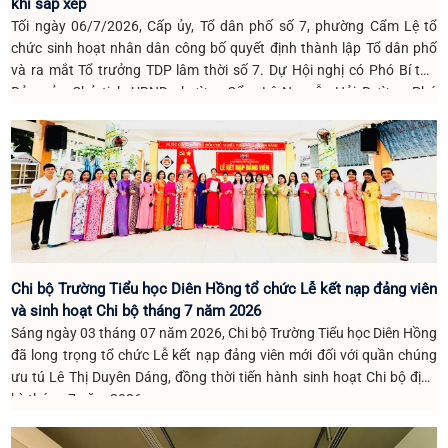
khi sắp xếp
Tối ngày 06/7/2026, Cấp ủy, Tổ dân phố số 7, phường Cẩm Lệ tổ
chức sinh hoạt nhân dân công bố quyết định thành lập Tổ dân phố
và ra mắt Tổ trưởng TDP lâm thời số 7. Dự Hội nghị có Phó Bí thư
Đảng ủy, Chủ tịch UBND phường Cẩm Lệ Nguyễn Hải Đường; Phó
Chánh Văn phòng HĐND và UBND phường Nguyễn Thị Lý; cùng các
đồng chí Bí thư, Trưởng Ban CTMT, Tổ trưởng TDP số 7 và toàn thể
bà con Nhân dân TDP số 7.
Chi bộ Trường Tiểu học Diên Hồng tổ chức Lễ kết nạp đảng viên
và sinh hoạt Chi bộ tháng 7 năm 2026
Sáng ngày 03 tháng 07 năm 2026, Chi bộ Trường Tiểu học Diên Hồng
đã long trọng tổ chức Lễ kết nạp đảng viên mới đối với quần chúng
ưu tú Lê Thị Duyên Dáng, đồng thời tiến hành sinh hoạt Chi bộ định
kỳ tháng 7 năm 2026.