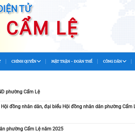
ĐIỆN TỬ
CẨM LỆ
Y
CHÍNH QUYỀN
MẶT TRẬN - ĐOÀN THỂ
CÔNG DÂN
UBND phường Cẩm Lệ
c Hội đồng nhân dân, đại biểu Hội đồng nhân dân phường Cẩm 
n dân phường Cẩm Lệ năm 2025