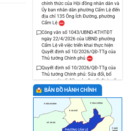
chính thức của Hội đồng nhân dân và
Ủy ban nhân dân phường Cẩm Lệ đến
địa chỉ 135 Ông Ích Đường, phường
Cẩm Lệ
Công văn số 1043/UBND-KTHTĐT
ngày 22/4/2026 của UBND phường
Cẩm Lệ về việc triển khai thực hiện
Quyết định số 10/2026/QĐ-TTg của
Thủ tướng Chính phủ
Quyết định số 10/2026/QĐ-TTg của
Thủ tướng Chính phủ: Sửa đổi, bổ
sung một số điều của Quyết định số
15/2025/QĐ-TTg ngày 14 tháng 6
BẢN ĐỒ HÀNH CHÍNH
năm 2025 của Thủ tướng Chính phủ
quy định tiêu chuẩn, định mức sử
dụng máy móc, thiết bị
Triển khai hệ thống khảo sát mức độ
hài lòng người dân, doanh nghiệp đối
với chất lượng cung ứng dịch vụ công