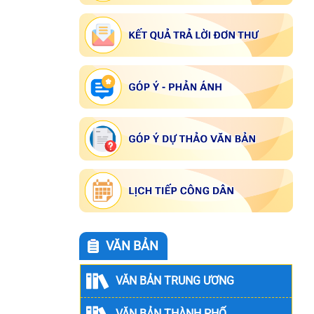
VĂN BẢN
VĂN BẢN TRUNG ƯƠNG
VĂN BẢN THÀNH PHỐ