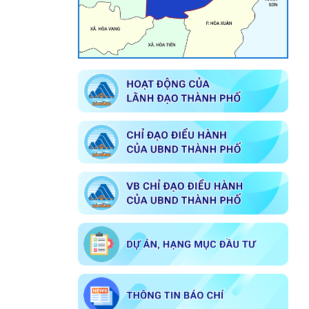
tại UBND phường Cẩm Lệ
Về việc giới thiệu chức danh và chữ
ký Chủ tịch, các Phó Chủ tịch Ủy ban
nhân dân phường Cẩm Lệ nhiệm kỳ
2026-2031
Chương trình phát thanh 014
Kế hoạch Tổ chức đăng ký nghĩa vụ
quân sự năm 2026
Tuyên truyền Bầu cử Đại biểu Quốc
hội khóa XVI và Đại biểu Hội đồng
nhân dân các cấp nhiệm kỳ 2026-
2031
Về việc công bố danh sách chính thức
những người ứng cử đại biểu Hội
đồng nhân dân phường Cẩm Lệ khóa
I nhiệm kỳ 2026 – 2031 theo từng
đơn vị bầu cử