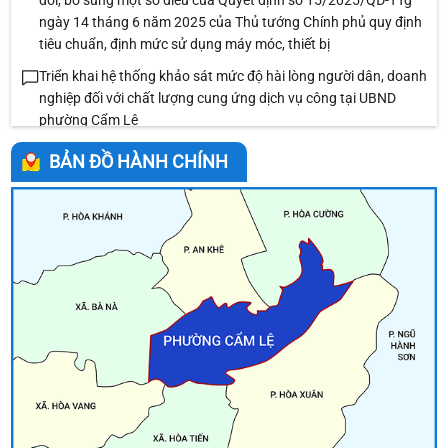
đổi, bổ sung một số điều của Quyết định số 15/2025/QĐ-TTg
ngày 14 tháng 6 năm 2025 của Thủ tướng Chính phủ quy định
tiêu chuẩn, định mức sử dụng máy móc, thiết bị
Triển khai hệ thống khảo sát mức độ hài lòng người dân, doanh
nghiệp đối với chất lượng cung ứng dịch vụ công tại UBND
phường Cẩm Lệ
Về việc giới thiệu chức danh và chữ ký Chủ tịch, các Phó Chủ
BẢN ĐỒ HÀNH CHÍNH
tịch Ủy ban nhân dân phường Cẩm Lệ nhiệm kỳ 2026-2031
Chương trình phát thanh 014
Kế hoạch Tổ chức đăng ký nghĩa vụ quân sự năm 2026
Tuyên truyền Bầu cử Đại biểu Quốc hội khóa XVI và Đại biểu Hội
đồng nhân dân các cấp nhiệm kỳ 2026-2031
Về việc công bố danh sách chính thức những người ứng cử đại
biểu Hội đồng nhân dân phường Cẩm Lệ khóa I nhiệm kỳ 2026
– 2031 theo từng đơn vị bầu cử