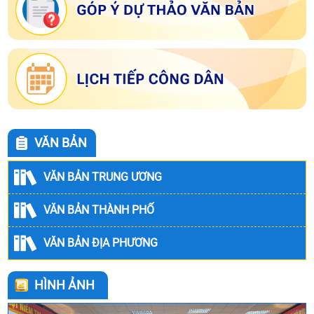
VĂN BẢN
VĂN BẢN TRUNG ƯƠNG
VĂN BẢN THÀNH PHỐ
VĂN BẢN ĐỊA PHƯƠNG
HÌNH ẢNH