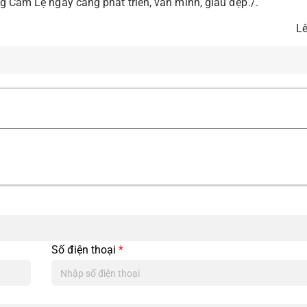
ng Cẩm Lệ ngày càng phát triển, văn minh, giàu đẹp./.
Lê
Số điện thoại
*