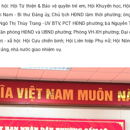
 hội: Hội Từ thiện & Bảo vệ quyền trẻ em, Hội Khuyến học, Hội
i Nam - Bí thư Đảng ủy, Chủ tịch HĐND lâm thời phường; ôn
Ngô Thị Thùy Trang - UV BTV, PCT HĐND phường; bà Nguyễn T
 Văn phòng HĐND và UBND phường; Phòng VH-XH phường; Đại 
 - xã hội: Hội Cựu chiến binh; Hội Liên hiệp Phụ nữ; Hội Nô
Đảng, nhà nước giao nhiệm vụ.