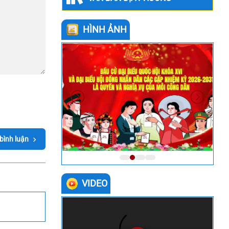
HÌNH ẢNH
 bình luận
VIDEO