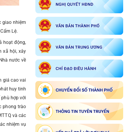
c giao nhiệm
g Cẩm Lệ.
ả hoạt động,
 xã hội, xây
 Nhà nước về
 giá cao vai
phát huy tinh
ể phù hợp với
c phong trào
n MTTQ và các
 các nhiệm vụ