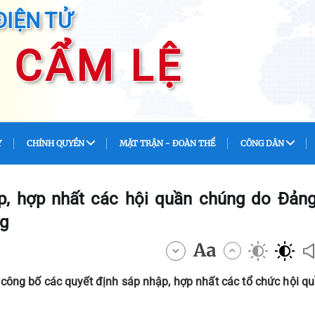
ĐIỆN TỬ
 CẨM LỆ
Y
CHÍNH QUYỀN
MẶT TRẬN - ĐOÀN THỂ
CÔNG DÂN
p, hợp nhất các hội quần chúng do Đản
ng
ông bố các quyết định sáp nhập, hợp nhất các tổ chức hội q