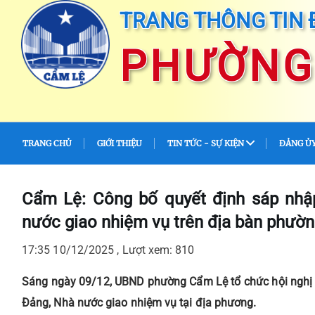
TRANG THÔNG TIN 
PHƯỜNG
TRANG CHỦ
GIỚI THIỆU
TIN TỨC - SỰ KIỆN
ĐẢNG Ủ
Cẩm Lệ: Công bố quyết định sáp nhậ
nước giao nhiệm vụ trên địa bàn phườ
17:35 10/12/2025 , Lượt xem: 810
Sáng ngày 09/12, UBND phường Cẩm Lệ tổ chức hội nghị c
Đảng, Nhà nước giao nhiệm vụ tại địa phương.