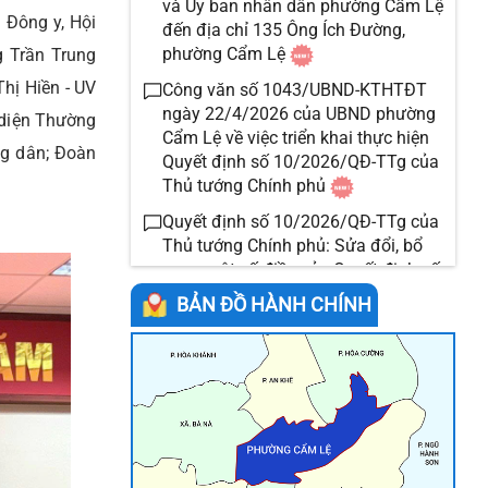
và Ủy ban nhân dân phường Cẩm Lệ
 Đông y, Hội
đến địa chỉ 135 Ông Ích Đường,
phường Cẩm Lệ
g Trần Trung
hị Hiền - UV
Công văn số 1043/UBND-KTHTĐT
ngày 22/4/2026 của UBND phường
diện Thường
Cẩm Lệ về việc triển khai thực hiện
ng dân; Đoàn
Quyết định số 10/2026/QĐ-TTg của
Thủ tướng Chính phủ
Quyết định số 10/2026/QĐ-TTg của
Thủ tướng Chính phủ: Sửa đổi, bổ
sung một số điều của Quyết định số
15/2025/QĐ-TTg ngày 14 tháng 6
BẢN ĐỒ HÀNH CHÍNH
năm 2025 của Thủ tướng Chính phủ
quy định tiêu chuẩn, định mức sử
dụng máy móc, thiết bị
Triển khai hệ thống khảo sát mức độ
hài lòng người dân, doanh nghiệp
đối với chất lượng cung ứng dịch vụ
công tại UBND phường Cẩm Lệ