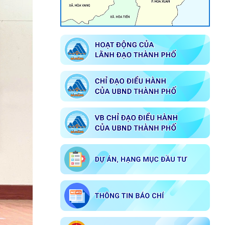
Về việc giới thiệu chức danh và chữ
ký Chủ tịch, các Phó Chủ tịch Ủy ban
nhân dân phường Cẩm Lệ nhiệm kỳ
2026-2031
Chương trình phát thanh 014
Kế hoạch Tổ chức đăng ký nghĩa vụ
quân sự năm 2026
Tuyên truyền Bầu cử Đại biểu Quốc
hội khóa XVI và Đại biểu Hội đồng
nhân dân các cấp nhiệm kỳ 2026-
2031
Về việc công bố danh sách chính
thức những người ứng cử đại biểu
Hội đồng nhân dân phường Cẩm Lệ
khóa I nhiệm kỳ 2026 – 2031 theo
từng đơn vị bầu cử