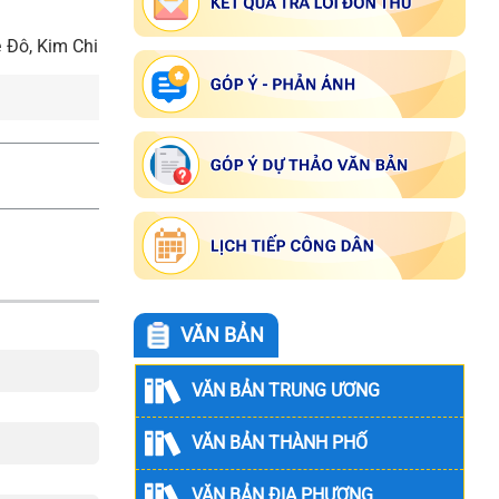
 Đô, Kim Chi
VĂN BẢN
VĂN BẢN TRUNG ƯƠNG
VĂN BẢN THÀNH PHỐ
VĂN BẢN ĐỊA PHƯƠNG