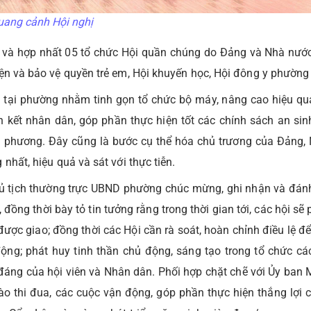
uang cảnh Hội nghị
 và hợp nhất 05 tổ chức Hội quần chúng do Đảng và Nhà nướ
iện và bảo vệ quyền trẻ em, Hội khuyến học, Hội đông y phườn
g tại phường nhằm tinh gọn tổ chức bộ máy, nâng cao hiệu qu
n kết nhân dân, góp phần thực hiện tốt các chính sách an sinh
địa phương. Đây cũng là bước cụ thể hóa chủ trương của Đảng,
nhất, hiệu quả và sát với thực tiễn.
Chủ tịch thường trực UBND phường chúc mừng, ghi nhận và đánh
đồng thời bày tỏ tin tưởng rằng trong thời gian tới, các hội sẽ 
được giao; đồng thời các Hội cần rà soát, hoàn chỉnh điều lệ đ
 động; phát huy tinh thần chủ động, sáng tạo trong tổ chức cá
nh đáng của hội viên và Nhân dân. Phối hợp chặt chẽ với Ủy ba
 trào thi đua, các cuộc vận động, góp phần thực hiện thắng lợi